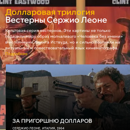
Долларовая трилогия
Вестерны Сержио Леоне
Культовая серия вестернов. Эти картины не только
подарили миру образ молчаливого «Человека без имени»
в исполнении Клинта Иствуда, но и сильно повлияли на
визуальный и повествовательный язык кинематографа.
Подробнее
ЗА ПРИГОРШНЮ ДОЛЛАРОВ
СЕРДЖИО ЛЕОНЕ, ИТАЛИЯ, 1964