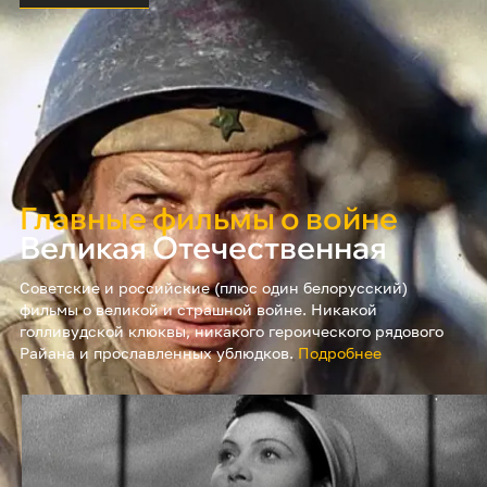
Главные фильмы о войне
Великая Отечественная
Советские и российские (плюс один белорусский)
фильмы о великой и страшной войне. Никакой
голливудской клюквы, никакого героического рядового
Райана и прославленных ублюдков.
Подробнее