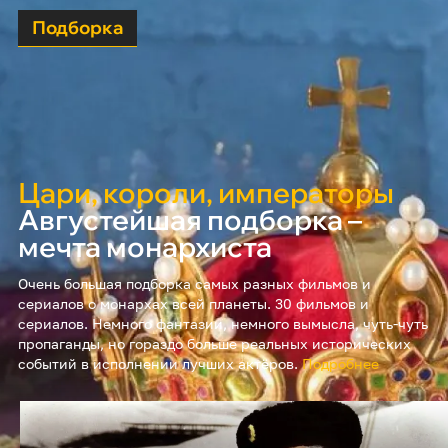
Подборка
Цари, короли, императоры
Августейшая подборка –
мечта монархиста
Очень большая подборка самых разных фильмов и
сериалов о монархах всей планеты. 30 фильмов и
сериалов. Немного фантазии, немного вымысла, чуть-чуть
пропаганды, но гораздо больше реальных исторических
событий в исполнении лучших актёров.
Подробнее