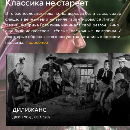
Классика не стареет
В те баснословные года, когда деревья были выше, сахар
слаще, а вечный мир на земле гарантировался Лигой
Наций, Фабрика Грёз лишь начинала свой разгон. Кино
ещё было искусством – тёплым, плёночным, ламповым. И
некоторые образцы этого искусства остались в истории
навсегда.
Подробнее
ДИЛИЖАНС
ДЖОН ФОРД, США, 1939