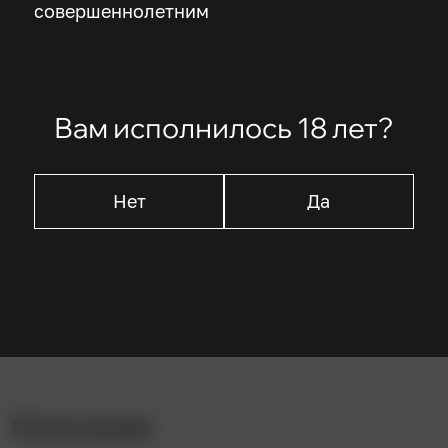
совершеннолетним
Режиссер
Роберт Вине
Вам исполнилось 18 лет?
В ролях
Нет
Да
Вернер Краусс
Конрад Фейдт
Фридрих Фейер
Лил Даговер
Ханс Хайнрих фон Твардовски
Описание