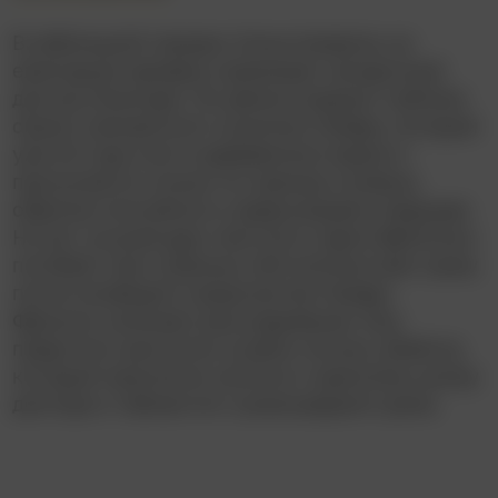
В небольшой городок Хольстенвалль на
ежегодную ярмарку приезжает загадочный
доктор Калигари. Он демонстрирует публике
своего неопрятного лунатика Чезаре, который
уже 23 года спит в деревянном ящике и
просыпается только по приказу хозяина,
обретая способность предсказывать будущее.
Но вот лучший друг местного парня Фрэнсиса
погибает при странных обстоятельствах сразу
после зловещего пророчества Чезаре.
Фрэнсис начинает расследование. Ему
предстоит распутать клубок ночных убийств,
который неуклонно катится к мрачному шатру
доктора и тайнам его сумасшедшего дома.