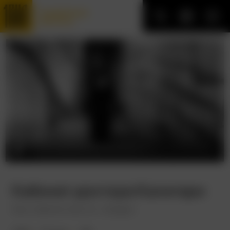
Трофейные
фильмы
Кабинет доктора Калигари
Das Cabinet des Dr. Caligari