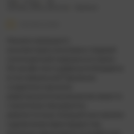
1920
72 мин.
18+
триллер
,
ужасы
,
детектив
Германия
Смотреть позже
Начало немецкого
киноэкспрессионизма и первый
полноценный хоррор в истории.
Из-за жёсткого дефицита бюджета
в послевоенной Германии
создатели приняли
революционное решение: вместо
строительства дорогих
реалистичных локаций они наняли
художников-авангардистов,
которые нарисовали искажённые,