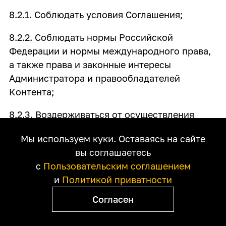
8.2.1. Соблюдать условия Соглашения;
8.2.2. Соблюдать нормы Российской
Федерации и нормы международного права,
а также права и законные интересы
Администратора и правообладателей
Контента;
8.2.3. Воздерживаться от осуществления
действий, направленных на дестабилизацию
Мы используем куки. Оставаясь на сайте
работы Сервиса, осуществления попыток
вы соглашаетесь
несанкционированного доступа к Сервису,
с
Пользовательским соглашением
результатам интеллектуальной деятельности,
и
Политикой приватности
размещенным на нем, подрыв репутации
Сервиса или бренда, организацию DDoS-
Согласен
атаки, а также от осуществления любых иных
действий, нарушающих права