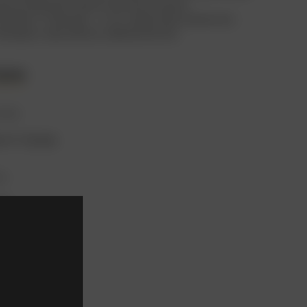
ригинальная тематическая музыка
р Макс Стайнер) – и это навсегда изменило
ливуда к звуковому оформлению.
али
сер
н К. Купер
ях
эй
т Армстронг
Кэбот
 Рейхер
арди