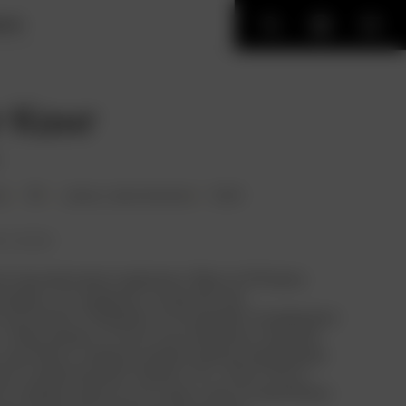
ИГИ
 Конг
н.
18+
ужасы
,
приключения
США
ть позже
й триумф своего времени. Вам из XXI века
ковать, но поверьте, когда мастер
ов Уиллис О’Брайен использовал покадровую
чтобы оживить гигантскую обезьяну (причём
 сцен были созданы модели разных размеров),
росто революцией. Кроме того, «Кинг-Конг»
из первых картин в истории, для которой была