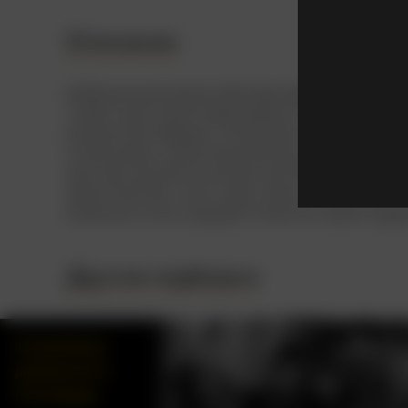
Описание
Амбициозный режиссёр Карл Денхэм отправил
чтобы снять свой новый фильм. Вместе с ним 
актриса Энн Дэрроу. Спокойного путешествия
столкнулась с доисторическими существами 
местные жители почитали как божество. А бо
красоткой Энн. Этот казус запустил цепочку 
конечном итоге привели гиганта в самое серд
Другие подборки
Сокровища
довоенного
Голливуда