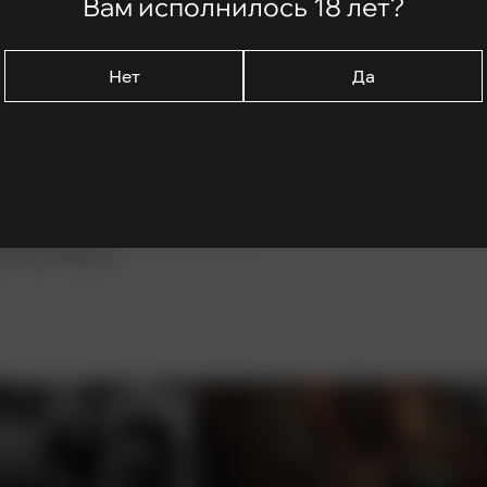
Вам исполнилось 18 лет?
Нет
Да
ся на таинственный Остров Черепа,
поехала безработная, но симпатичная
 не получилось: на острове команда
и огромным приматом, которого
жество это сильно заинтересовалось
трагических событий, которые в
це Нью-Йорка.