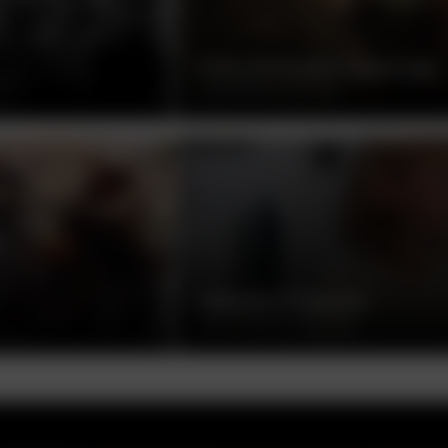
ПРИКЛЮЧЕНИЯ РОБИН ГУДА
МАЙКЛ КЁРТИЦ, США, 1938
РЕБЕНОК РОЗМАРИ
РОМАН ПОЛАНСКИ, США, 1968
ак смотреть на телевизоре
Пользовательское соглашение
Политика при