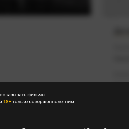
написана о
(композито
подход Гол
Дет
Режис
Мериа
В рол
Фэй Р
Робер
показывать фильмы
Брюс 
ом
18+
только совершеннолетним
Фрэнк
Сэм Х