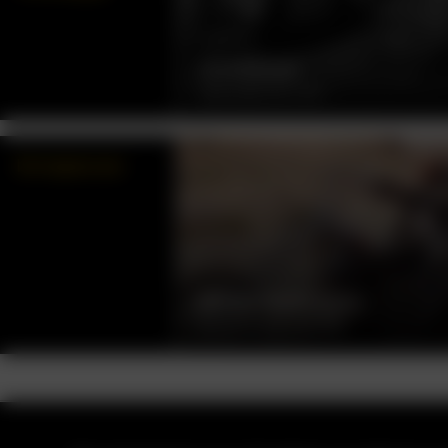
ДИЛИЖАНС
ДЖОН ФОРД, США, 1939
Интересное
БЕСПЕЧНЫЙ ЕЗДОК
ДЕННИС ХОППЕР, США, 1969
О нас
Контакты
Помощь
К