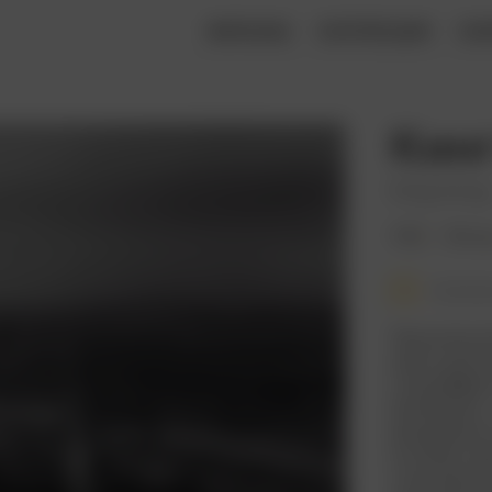
ФИЛЬМЫ
КОЛЛЕКЦИИ
КН
Кинг
King Kong
1933
104 ми
Смотре
Технически
легко крити
спецэффект
анимацию, 
для разных
это было п
стал одной 