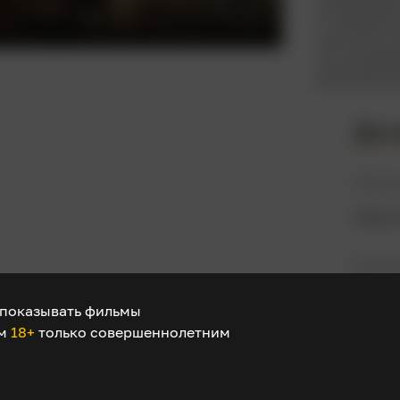
актёр Эрро
А знаменит
настолько 
использова
фильмов на
Дет
Режис
Майкл
В рол
Эррол
показывать фильмы
Оливи
ом
18+
только совершеннолетним
Бэзил
Клод 
Патри