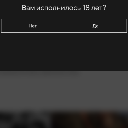
Вам исполнилось 18 лет?
Нет
Да
о время Крестового похода. Его
Англии и начинает притеснять
ин из Локсли открыто бросил вызов
рал отряд единомышленников, чтобы
 однажды вернуть трон законному
в реальной жизни, даже если очень