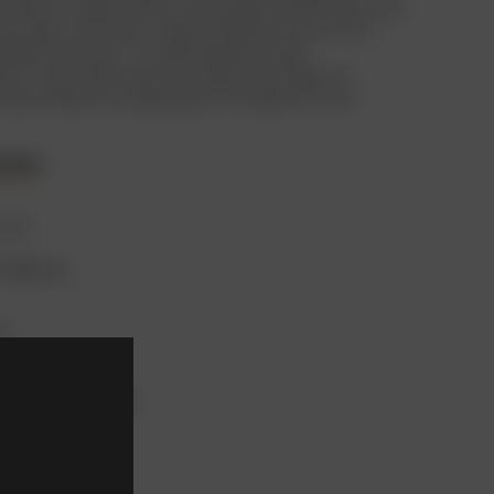
л Флинн практически все трюки выполнял сам.
ый звук летящей стрелы Робина получился
убедительным, что звукорежиссеры
ли ту же самую запись в десятках других
 протяжении следующих пятидесяти лет.
али
сер
 Кёртиц
ях
 Флинн
я Де Хэвилленд
 Рэтбоун
Рейнс
к Ноулз