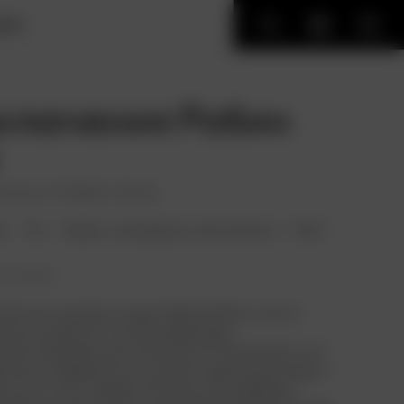
ИГИ
ключения Робин
tures of Robin Hood
н.
18+
боевик
,
мелодрама
,
приключения
США
ть позже
ая постановка студии Warner Bros. на тот
льм снимался с использованием
ной трехцветной технологии Technicolor, что
ртинку невероятно сочной и яркой для своего
чти сто лет назад!). Никаких каскадёров –