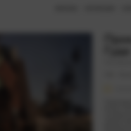
ФИЛЬМЫ
КОЛЛЕКЦИИ
КН
При
Гуда
The Adven
1938
102 ми
Смотре
Самая дорог
момент. Фи
инновацион
сделало ка
времени (по