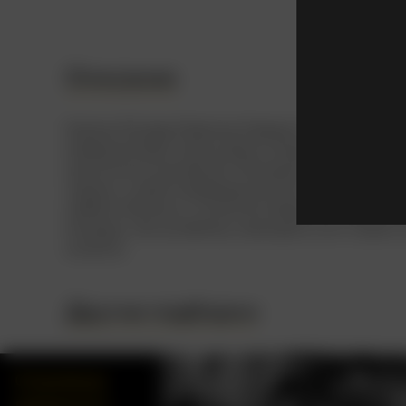
Описание
Король Ричард Львиное Сердце попал в плен в
коварный брат принц Джон захватил власть в 
саксонское население. Молодой дворянин Роб
тирану и ушёл в Шервудский лес. Там он соб
грабить богатых и помогать бедным, надеясь
монарху. Не пытайтесь повторить этот сюжет 
хочется.
Другие подборки
Сокровища
довоенного