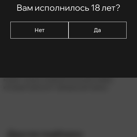
Вам исполнилось 18 лет?
Описание
Злая мачеха-королева, одержимая своей
Нет
Да
красотой, приказывает убить падчерицу из-за
слов магического зеркала. Белоснежка
находит приют в лесной хижине у семерых
гномов-рудокопов, однако королеве удается
выследить её и отравить заколдованным
яблоком. Спасти девушку от вечного сна
может только поцелуй истинной любви,
который приносит прекрасный принц.
Другие подборки