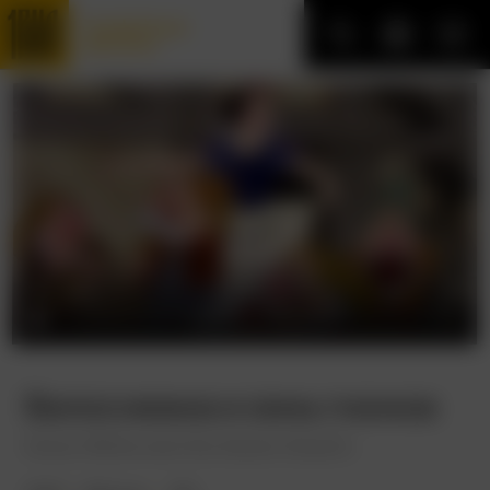
Трофейные
фильмы
Белоснежка и семь гномов
Snow White and the Seven Dwarfs