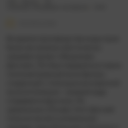
1937
83 мин.
18+
семейный
,
мелодрама
,
мультфильм
США
Смотреть позже
Во время производства индустрия
была настроена скептически,
называя проект «Безумием
Диснея». Это был первый в истории
полнометражный мультфильм,
созданный с помощью рисованной
мультипликации – каждый кадр
создавался вручную. На
церемонии «Оскар» Уолт Дисней
получил за него уникальную
награду: одну большую статуэтку и