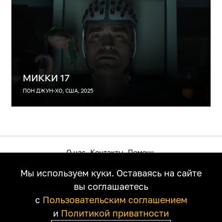
МИККИ 17
ПОН ДЖУН-ХО, США, 2025
О нас
Контакты
Помощь
Как смотреть на телевизоре
Пользовательское соглашение
Мы используем куки. Оставаясь на сайте
Политика приватности
Правообладателям
вы соглашаетесь
с
Пользовательским соглашением
и
Политикой приватности