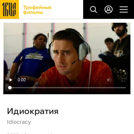
Трофейные
фильмы
Идиократия
Idiocracy