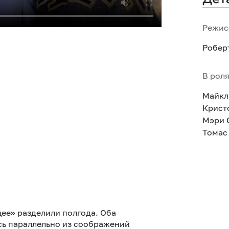
Режис
Робер
В рол
Майкл
Крист
Мэри 
Томас
щее» разделили полгода. Оба
ь параллельно из соображений