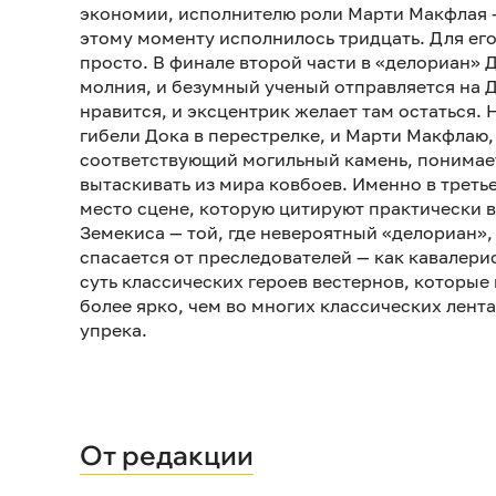
экономии, исполнителю роли Марти Макфлая 
этому моменту исполнилось тридцать. Для его
просто. В финале второй части в «делориан» 
молния, и безумный ученый отправляется на Д
нравится, и эксцентрик желает там остаться. 
гибели Дока в перестрелке, и Марти Макфлаю
соответствующий могильный камень, понимает
вытаскивать из мира ковбоев. Именно в треть
место сцене, которую цитируют практически 
Земекиса — той, где невероятный «делориан»,
спасается от преследователей — как кавалерис
суть классических героев вестернов, которые
более ярко, чем во многих классических лента
упрека.
От редакции