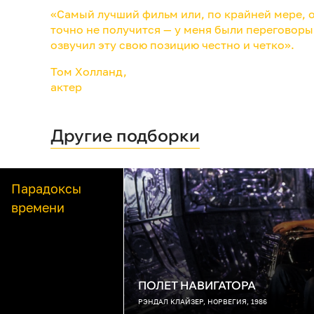
«Самый лучший фильм или, по крайней мере, о
точно не получится — у меня были переговоры 
озвучил эту свою позицию честно и четко».
Том Холланд,
актер
Другие подборки
Парадоксы
времени
ПОЛЕТ НАВИГАТОРА
РЭНДАЛ КЛАЙЗЕР, НОРВЕГИЯ, 1986