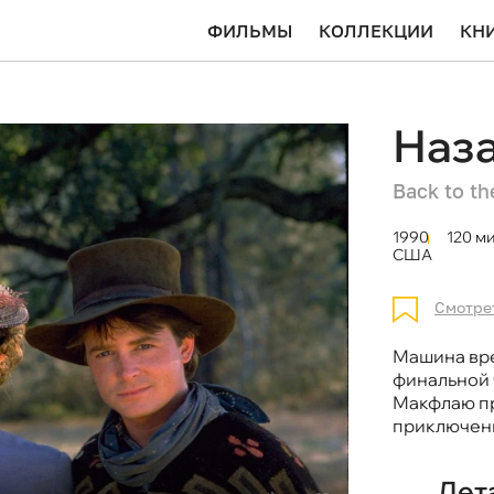
ФИЛЬМЫ
КОЛЛЕКЦИИ
КН
Наза
Back to the
1990
120 ми
США
Смотре
Машина вр
финальной 
Макфлаю пр
приключен
Дет