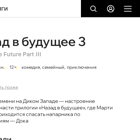
ИГИ
д в будущее 3
 Future Part III
н.
12+
комедия
,
семейный
,
приключения
ть позже
емени на Диком Западе — настроение
части трилогии «Назад в будущее», где Марти
иходится спасать напарника по
иям — Дока
али