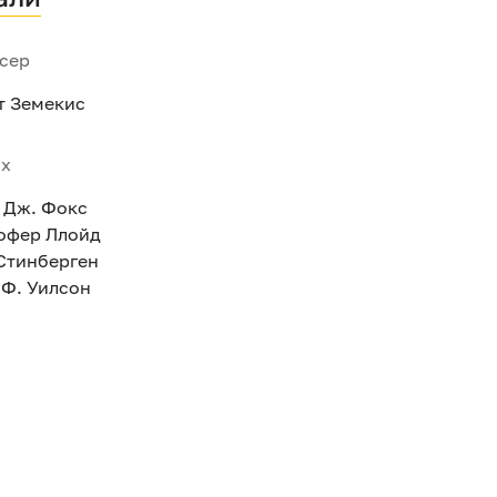
сер
т Земекис
ях
 Дж. Фокс
офер Ллойд
Стинберген
 Ф. Уилсон