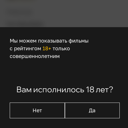
Режиссер
Рик Фамуйива
Мы можем показывать фильмы
В ролях
с рейтингом
18+
только
Педро Паскаль
совершеннолетним
Джина Карано
Джанкарло Эспозито
Карл Уэзерс
Темуэра Моррисон
Вам исполнилось 18 лет?
Нет
Да
Описание