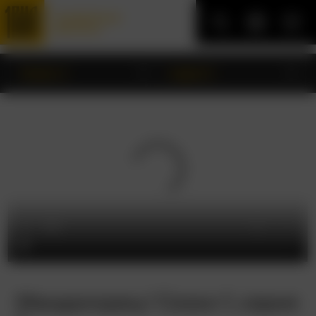
Трофейные
фильмы
Сезон 1
серия 1
Мандалорец/ Сезон 1, серия