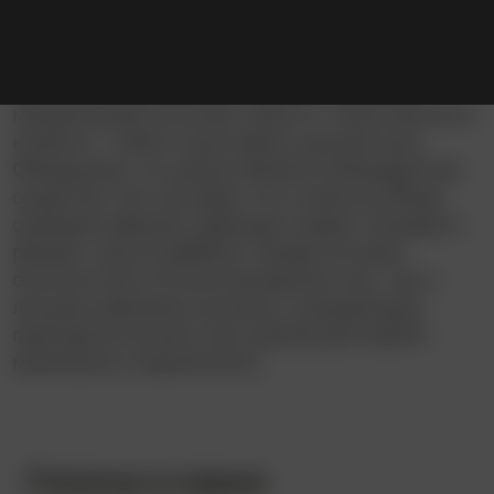
События происходят после падения Империи,
в период безвластия на окраинах галактики.
Одинокий охотник за головами из касты
мандалорцев получает заказ от таинственного
клиента – найти и доставить ценный груз.
Обнаружив, что целью является беззащитное
существо того же вида, что и магистр Йода,
суровый наёмник нарушает кодекс гильдии и
решает спасти ребёнка. Теперь за ними
охотятся как остатки имперских сил, так и
лучшие наемники космоса, а мандалорцу
приходится искать путь домой для своего
маленького подопечного.
Сезоны и серии