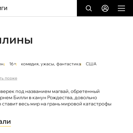
ИГИ
млины
ин.
16+
комедия
,
ужасы
,
фантастика
США
ть позже
верек под названием магвай, обретенный
рнем Билли в канун Рождества, довольно
 ставит весь мир на грань мировой катастрофы
али