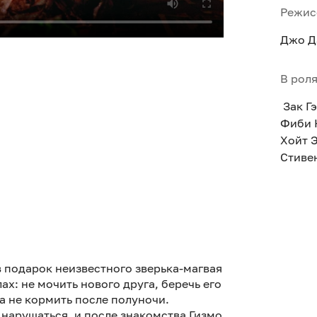
Режис
Джо Д
В рол
Зак Г
Фиби 
Хойт 
Стиве
в подарок неизвестного зверька-магвая
ах: не мочить нового друга, беречь его
а не кормить после полуночи.
 нарушаться, и после знакомства Гизмо