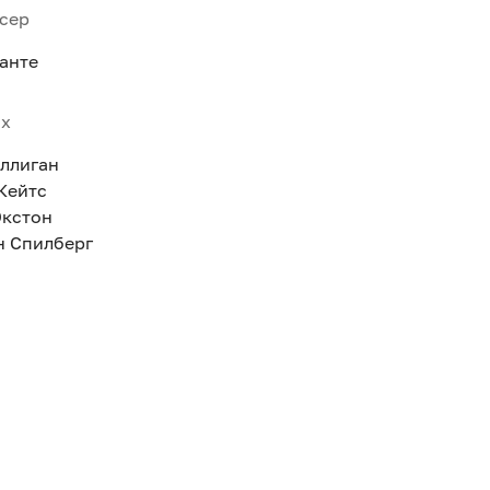
сер
анте
ях
эллиган
Кейтс
Экстон
н Спилберг