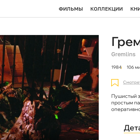
ФИЛЬМЫ
КОЛЛЕКЦИИ
КН
Гре
Gremlins
1984
106 м
Смотре
Пушистый з
простым па
оперативно
Дет