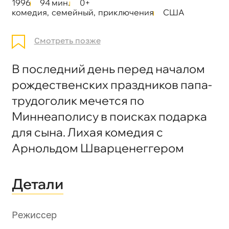
1996
94 мин.
0+
комедия
,
семейный
,
приключения
США
Смотреть позже
В последний день перед началом
рождественских праздников папа-
трудоголик мечется по
Миннеаполису в поисках подарка
для сына. Лихая комедия с
Арнольдом Шварценеггером
Детали
Режиссер