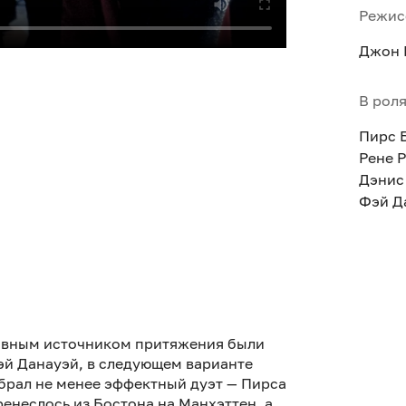
Режис
Джон 
В рол
Пирс 
Рене 
Дэнис
Фэй Д
овным источником притяжения были
эй Данауэй, в следующем варианте
брал не менее эффектный дуэт — Пирса
ренеслось из Бостона на Манхэттен, а