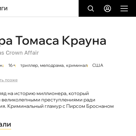
ИГИ
ра Томаса Крауна
s Crown Affair
н.
16+
триллер
,
мелодрама
,
криминал
США
ть позже
ляд на историю миллионера, который
я великолепными преступлениями ради
ия. Криминальный гламур с Пирсом Броснаном
али