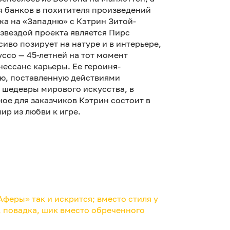
я банков в похитителя произведений
ожа на «Западню» с Кэтрин Зитой-
звездой проекта является Пирс
иво позирует на натуре и в интерьере,
уссо — 45-летней на тот момент
ессанс карьеры. Ее героиня-
ию, поставленную действиями
 шедевры мирового искусства, в
ое для заказчиков Кэтрин состоит в
ир из любви к игре.
феры» так и искрится; вместо стиля у
а, повадка, шик вместо обреченного