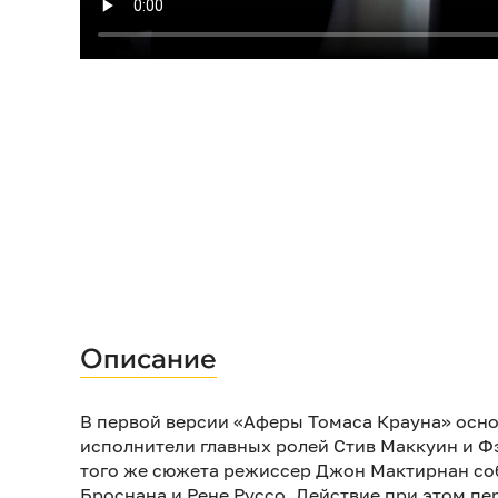
Описание
В первой версии «Аферы Томаса Крауна» осн
исполнители главных ролей Стив Маккуин и Ф
того же сюжета режиссер Джон Мактирнан со
Броснана и Рене Руссо. Действие при этом пе