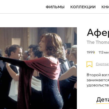
ФИЛЬМЫ
КОЛЛЕКЦИИ
КН
Афе
The Thoma
1999
113 ми
Смотре
Второй взг
занимаетс
удовольств
Дет