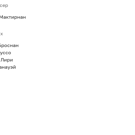
сер
Мактирнан
ях
Броснан
Руссо
 Лири
анауэй