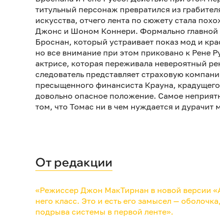
титульный персонаж превратился из грабител
искусства, отчего лента по сюжету стала пох
Джонс и Шоном Коннери. Формально главной 
Броснан, который устраивает показ мод и крас
но все внимание при этом приковано к Рене Р
актрисе, которая переживала невероятный рен
следователь представляет страховую компан
пресыщенного финансиста Крауна, крадущего
довольно опасное положение. Самое неприятн
том, что Томас ни в чем нуждается и дурачит м
От редакции
«Режиссер Джон МакТирнан в новой версии «А
него класс. Это и есть его замысел — оболочк
подрыва системы в первой ленте».