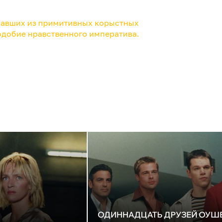
вовавших из примитивных корыстных
одобие нравственного императива.
ОДИННАДЦАТЬ ДРУЗЕЙ ОУШ