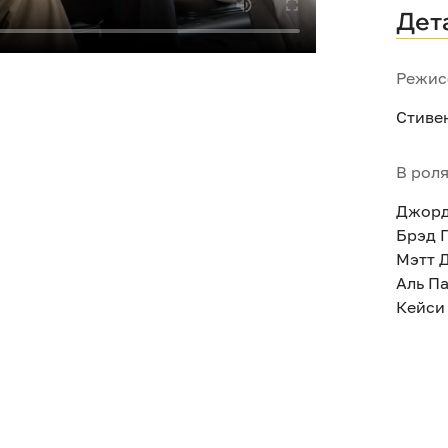
Дет
Режис
Стиве
В рол
Джорд
Брэд 
Мэтт 
Аль П
Кейси