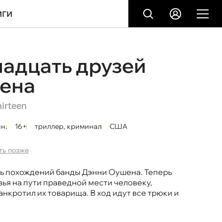
ИГИ
адцать друзей
ена
irteen
н.
16+
триллер
,
криминал
США
ть позже
ть похождений банды Дэнни Оушена. Теперь
зья на пути праведной мести человеку,
анкротил их товарища. В ход идут все трюки и