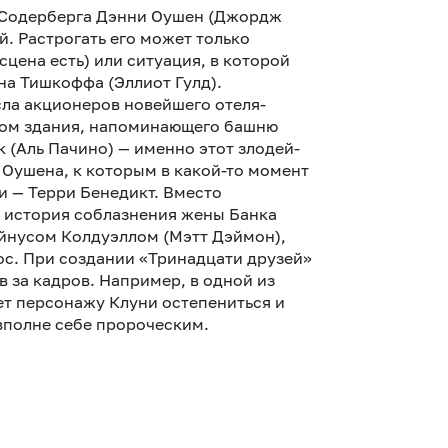
 Содерберга Дэнни Оушен (Джордж
. Растрогать его может только
цена есть) или ситуация, в которой
на Тишкоффа (Эллиот Гулд).
сла акционеров новейшего отеля-
твом здания, напоминающего башню
к (Аль Пачино) — именно этот злодей-
 Оушена, к которым в какой-то момент
 — Терри Бенедикт. Вместо
я история соблазнения жены Банка
йнусом Колдуэллом (Мэтт Дэймон),
с. При создании «Тринадцати друзей»
в за кадров. Например, в одной из
ет персонажу Клуни остепениться и
 вполне себе пророческим.