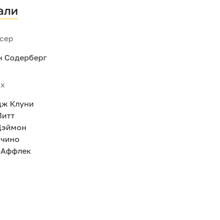
али
сер
н Содерберг
ях
ж Клуни
Питт
Дэймон
ачино
 Аффлек