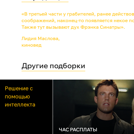
«В третьей части у грабителей, ранее дейст
соображений, наконец-то появляется некое п
Также тут вызывают дух Фрэнка Синатры».
Лидия Маслова,
киновед
Другие подборки
Решение с
помощью
интеллекта
ЧАС РАСПЛАТЫ