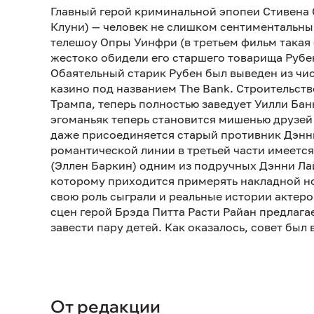
Главный герой криминальной эпопеи Стивена
Клуни) — человек не слишком сентиментальный
телешоу Опры Уинфри (в третьем фильм такая с
жестоко обидели его старшего товарища Рубе
Обаятельный старик Рубен был выведен из чи
казино под названием The Bank. Строительс
Трампа, теперь полностью заведует Уилли Бан
эгоманьяк теперь становится мишенью друзей
даже присоединяется старый противник Дэнни
романтической линии в третьей части имеетс
(Эллен Баркин) одним из подручных Дэнни Ла
которому приходится примерять накладной но
свою роль сыграли и реальные истории актеро
сцен герой Брэда Питта Расти Райан предлага
завести пару детей. Как оказалось, совет был
От редакции