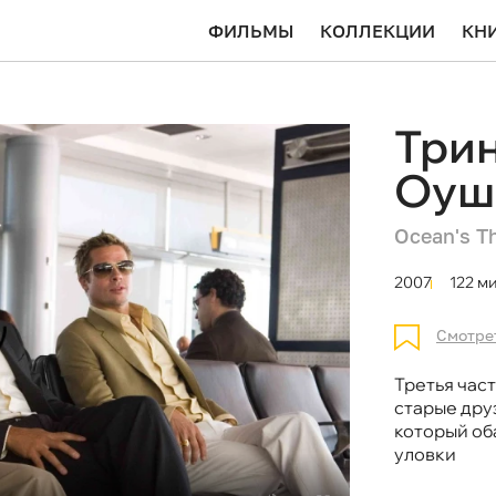
ФИЛЬМЫ
КОЛЛЕКЦИИ
КН
Трин
Оуш
Ocean's Th
2007
122 ми
Смотре
Третья час
старые дру
который об
уловки