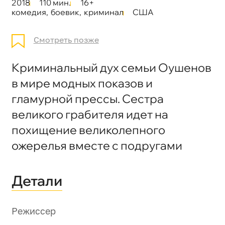
2018
110 мин.
16+
комедия
,
боевик
,
криминал
США
Смотреть позже
Криминальный дух семьи Оушенов
в мире модных показов и
гламурной прессы. Сестра
великого грабителя идет на
похищение великолепного
ожерелья вместе с подругами
Детали
Режиссер