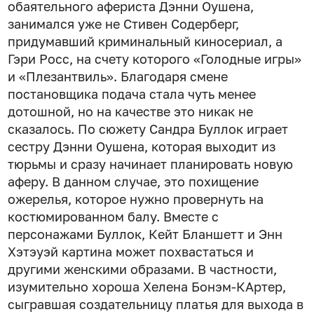
обаятельного афериста Дэнни Оушена,
занимался уже не Стивен Содерберг,
придумавший криминальный киносериал, а
Гэри Росс, на счету которого «Голодные игры»
и «Плезантвиль». Благодаря смене
постановщика подача стала чуть менее
дотошной, но на качестве это никак не
сказалось. По сюжету Сандра Буллок играет
сестру Дэнни Оушена, которая выходит из
тюрьмы и сразу начинает планировать новую
аферу. В данном случае, это похищение
ожерелья, которое нужно провернуть на
костюмированном балу. Вместе с
персонажами Буллок, Кейт Бланшетт и Энн
Хэтэуэй картина может похвастаться и
другими женскими образами. В частности,
изумительно хороша Хелена Бонэм-КАртер,
сыгравшая создательницу платья для выхода в