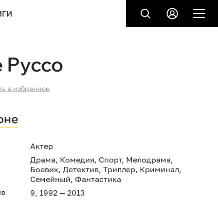
ИГИ
 Руссо
ть в избранное
оне
Актер
Драма
,
Комедия
,
Спорт
,
Мелодрама
,
Боевик
,
Детектив
,
Триллер
,
Криминал
,
Семейный
,
Фантастика
ов
9, 1992 — 2013