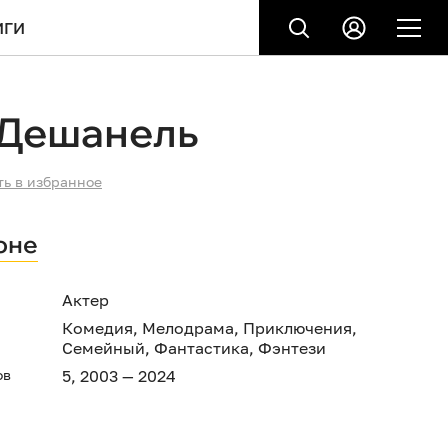
ИГИ
 Дешанель
ть в избранное
оне
Актер
Комедия
,
Мелодрама
,
Приключения
,
Семейный
,
Фантастика
,
Фэнтези
ов
5, 2003 — 2024