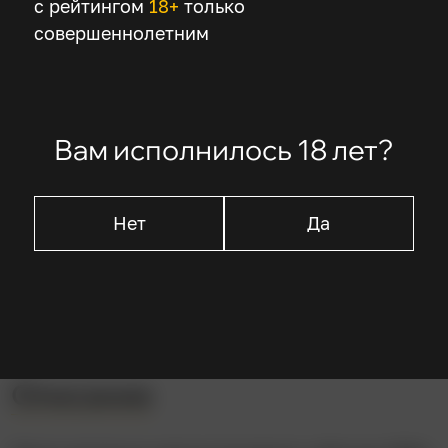
с рейтингом
18+
только
Режиссер
совершеннолетним
Джилло Понтекорво
В ролях
Вам исполнилось 18 лет?
Брахим Хаджадж
Жан Мартен
Нет
Да
Язев Саади
Мишель Керьаш
Уго Палетти
Описание