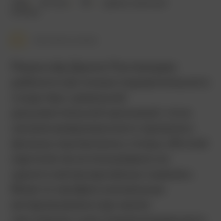
1966
122 мин.
18+
драма
,
военный
Италия
Смотреть позже
Режиссёр Джило Понтекорво
добился настолько поразительного
сходства с реальной
документальной хроникой, что в
начале американского проката к
фильму прилагались титры: «В этой
картине не использовано ни
одного метра архивных съемок».
Вместо профессиональных
актеров режиссер нанял
настоящих участников алжирского