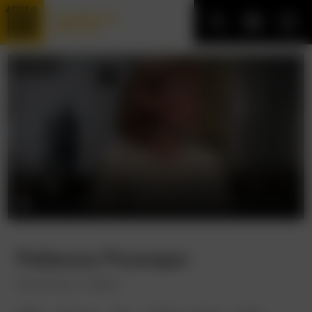
Трофейные
фильмы
Ребенок Розмари
Rosemary's Baby