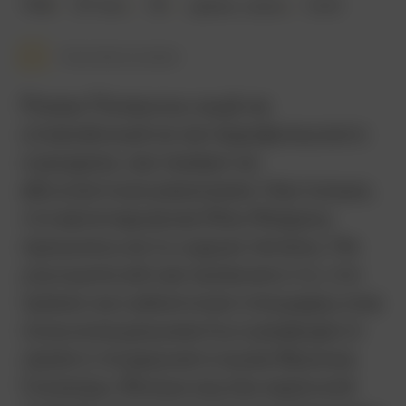
1968
137 мин.
18+
драма
,
ужасы
США
Смотреть позже
Роман Полански, ещё не
отменённый из-за педофильского
скандала, настаивал на
абсолютном реализме. Настолько,
что вегетарианке Мии Фэрроу
пришлось есть сырую печень. Не
улучшило ей настроения и то, что
прямо на съёмочную площадку она
получила документы о разводе от
своего тогдашнего мужа Фрэнка
Синатры. Фильм окутан мрачной