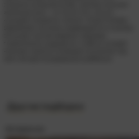
слишком успешный актёр, наконец получает
желанную роль – но после того, как его
конкурент внезапно слепнет. Когда Розмари
беременеет, её жизнь превращается в кошмар:
её мучают жуткие видения, здоровье
стремительно ухудшается, а забота соседей
начинает казаться зловещим контролем над
ней и её ещё не родившимся ребёнком.
Другие подборки
Интересное