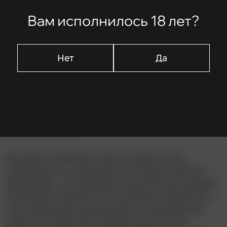
Миа Фэрроу
Вам исполнилось 18 лет?
Джон Кассаветис
Рут Гордон
Сидни Блэкмер
Нет
Да
Морис Эванс
Описание
Молодая семейная пара, Розмари и Гай,
переезжает в старинный нью-йоркский дом
Брэдфорд, пользующийся дурной репутацией.
Соседняя пожилая чета начинает проявлять к
ним навязчивое дружелюбие и чрезмерную
заботу. Вскоре Гай, амбициозный, но не