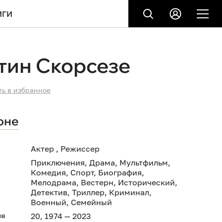
ИГИ
тин Скорсезе
ть в избранное
оне
Актер , Режиссер
Приключения
,
Драма
,
Мультфильм
,
Комедия
,
Спорт
,
Биография
,
Мелодрама
,
Вестерн
,
Исторический
,
Детектив
,
Триллер
,
Криминал
,
Военный
,
Семейный
ов
20, 1974 — 2023