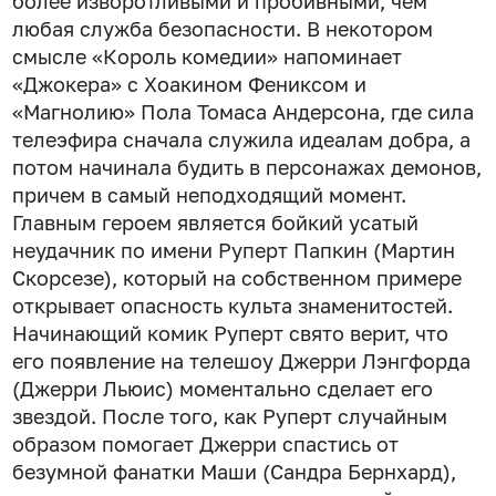
более изворотливыми и пробивными, чем
любая служба безопасности. В некотором
смысле «Король комедии» напоминает
«Джокера» с Хоакином Фениксом и
«Магнолию» Пола Томаса Андерсона, где сила
телеэфира сначала служила идеалам добра, а
потом начинала будить в персонажах демонов,
причем в самый неподходящий момент.
Главным героем является бойкий усатый
неудачник по имени Руперт Папкин (Мартин
Скорсезе), который на собственном примере
открывает опасность культа знаменитостей.
Начинающий комик Руперт свято верит, что
его появление на телешоу Джерри Лэнгфорда
(Джерри Льюис) моментально сделает его
звездой. После того, как Руперт случайным
образом помогает Джерри спастись от
безумной фанатки Маши (Сандра Бернхард),