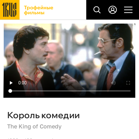
Трофейные
фильмы
Король комедии
The King of Comedy