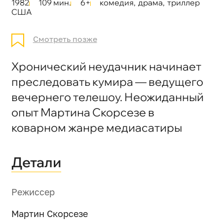
1982
109 мин.
6+
комедия
,
драма
,
триллер
США
Смотреть позже
Хронический неудачник начинает
преследовать кумира — ведущего
вечернего телешоу. Неожиданный
опыт Мартина Скорсезе в
коварном жанре медиасатиры
Детали
Режиссер
Мартин Скорсезе