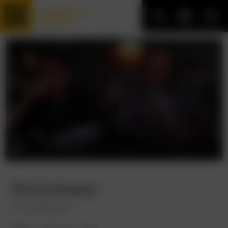
Трофейные
фильмы
Отступники
The Departed