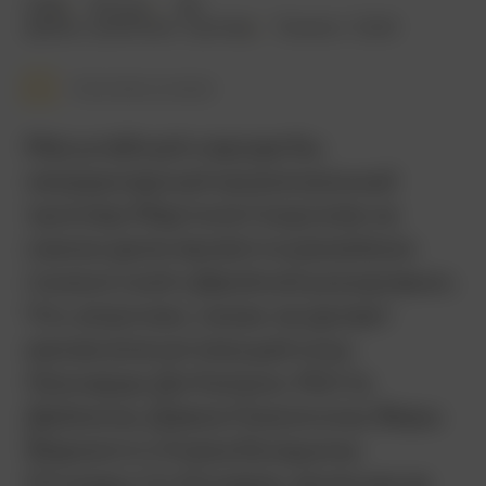
2006
151 мин.
18+
драма
,
криминал
,
триллер
Гонконг
,
США
Смотреть позже
Масштабный и вроде бы
неординарный криминальный
триллер Мартина Скорсезе на
самом деле является ремейком
гонконгской «Двойной рокировки».
Что, впрочем, никак не делает
менее впечатляющей игру
Леонардо Ди Каприо, Мэтта
Деймона, Джека Николсона, Веры
Фармиги и Алека Болдуина.
Отсюда и 4 «Оскара», включая за