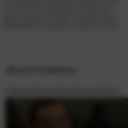
он оказывается прекрасным кандидатом на
роль агента под прикрытием. Пока Колин
делает карьеру в силовых структурах, Билли
пробивается в окружение мистера Костелло…
Другие подборки
Главные фильмы Леонардо ди Каприо