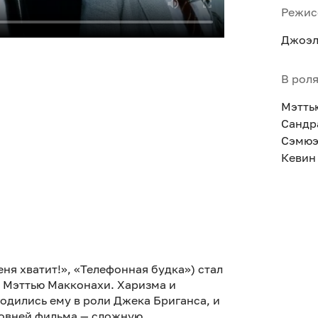
Режис
Джоэл
В рол
Мэтть
Сандр
Сэмюэ
Кевин
я хватит!», «Телефонная будка») стал
а Мэттью Макконахи. Харизма и
дились ему в роли Джека Бриганса, и
ровней фильма — сложную