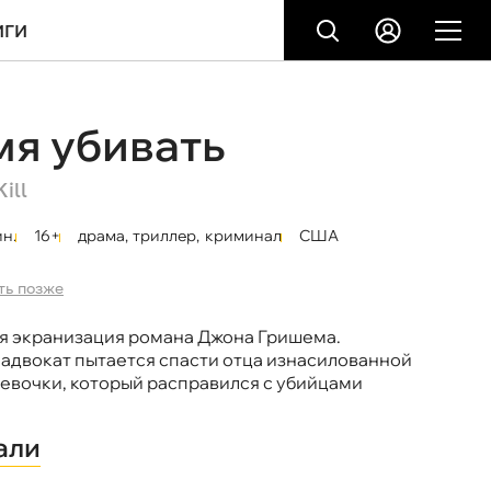
ИГИ
я убивать
ill
ин.
16+
драма
,
триллер
,
криминал
США
ть позже
 экранизация романа Джона Гришема.
адвокат пытается спасти отца изнасилованной
девочки, который расправился с убийцами
али