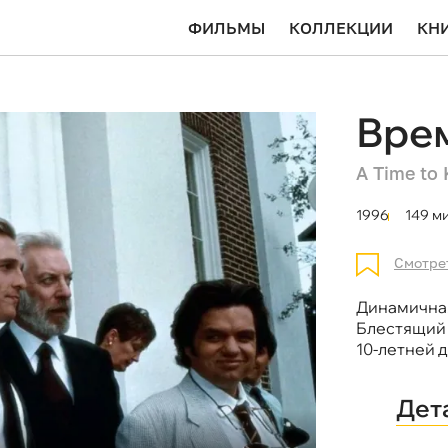
ФИЛЬМЫ
КОЛЛЕКЦИИ
КН
Врем
A Time to K
1996
149 м
Смотре
Динамичная
Блестящий 
10-летней 
Дет