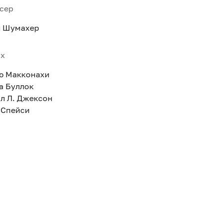
сер
 Шумахер
ях
ю Макконахи
а Буллок
л Л. Джексон
 Спейси