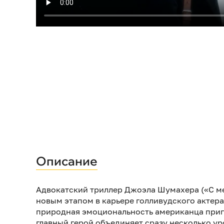
Описание
Адвокатский триллер Джоэла Шумахера («С мен
новым этапом в карьере голливудского актер
природная эмоциональность американца приго
главный герой объединяет сразу несколько у