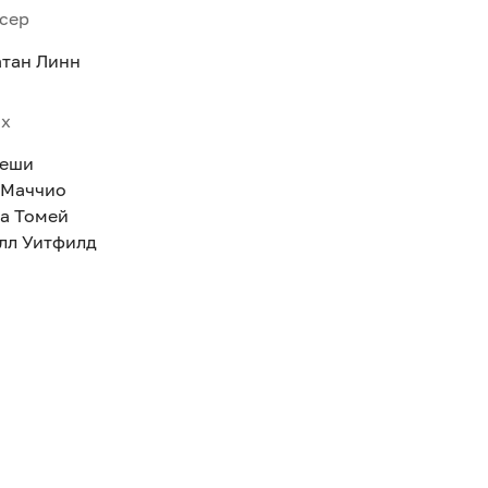
сер
тан Линн
ях
еши
 Маччио
а Томей
лл Уитфилд