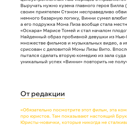
Выручать нужно кузена главного героя Билла 
своим приятелем Стэном несправедливо обвин
немного базарную логику, Винни сумел влюбит
а его подружка Мона Лиза вообще стала мест
«Оскара» Марисе Томей и стал началом плодо
Найденный образ пробивной девушки из Нью-
множестве фильмов и музыкальных видео, а 
срисован с деловитой Моны Лизы Вито. Впос
пытался сделать вторую комедию из зала суда
уникальный успех «Винни» повторить не полу
От редакции
«Обязательно посмотрите этот фильм, эта ко
про юристов. Там показывают настоящий Брукл
Юристы-новички, которые никогда не сталкив