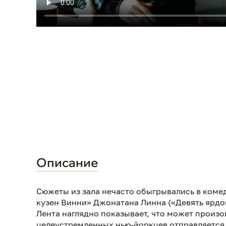
Описание
Сюжеты из зала нечасто обыгрывались в комед
кузен Винни» Джонатана Линна («Девять ярдо
Лента наглядно показывает, что может произо
целеустремленных нью-йоркцев отправляется 