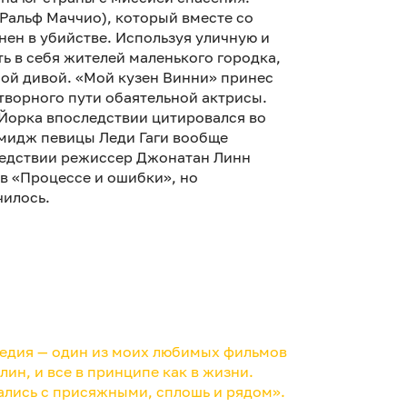
(Ральф Маччио), который вместе со
ен в убийстве. Используя уличную и
ь в себя жителей маленького городка,
ной дивой. «Мой кузен Винни» принес
творного пути обаятельной актрисы.
Йорка впоследствии цитировался во
имидж певицы Леди Гаги вообще
ледствии режиссер Джонатан Линн
 в «Процессе и ошибки», но
чилось.
медия — один из моих любимых фильмов
ин, и все в принципе как в жизни.
ались с присяжными, сплошь и рядом».