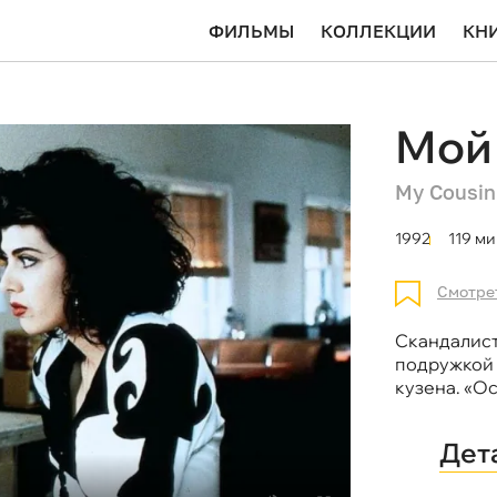
ФИЛЬМЫ
КОЛЛЕКЦИИ
КН
Мой 
My Cousin
1992
119 ми
Смотре
Скандалист
подружкой 
кузена. «О
Дет