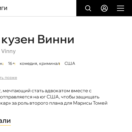
ИГИ
кузен Винни
 Vinny
н.
16+
комедия
,
криминал
США
ть позже
, мечтающий стать адвокатом вместе с
отправляется на юг США, чтобы защищать
скар» за роль второго плана для Марисы Томей
али