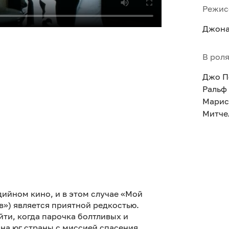
Режис
Джона
В рол
Джо П
Ральф
Марис
Митче
ийном кино, и в этом случае «Мой
в») является приятной редкостью.
йти, когда парочка болтливых и
на юг страны с миссией спасения.