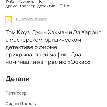
1993
155 мин.
16+
драма
,
триллер
,
детектив
США
Смотреть позже
Том Круз, Джин Хэкман и Эд Харрис
в мастерском юридическом
детективе о фирме,
прикрывающей мафию. Два
номинации на премию «Оскар»
Детали
Режиссер
Сидни Поллак