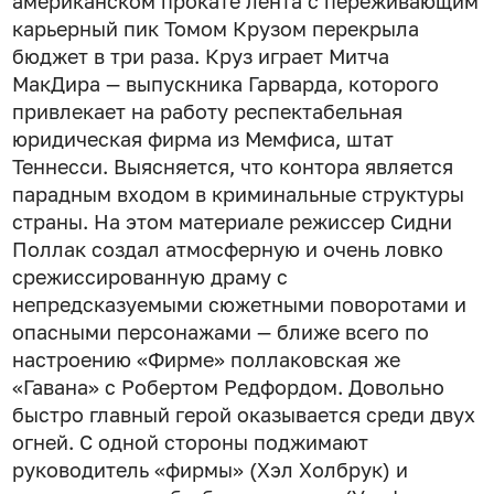
американском прокате лента с переживающим
карьерный пик Томом Крузом перекрыла
бюджет в три раза. Круз играет Митча
МакДира — выпускника Гарварда, которого
привлекает на работу респектабельная
юридическая фирма из Мемфиса, штат
Теннесси. Выясняется, что контора является
парадным входом в криминальные структуры
страны. На этом материале режиссер Сидни
Поллак создал атмосферную и очень ловко
срежиссированную драму с
непредсказуемыми сюжетными поворотами и
опасными персонажами — ближе всего по
настроению «Фирме» поллаковская же
«Гавана» с Робертом Редфордом. Довольно
быстро главный герой оказывается среди двух
огней. С одной стороны поджимают
руководитель «фирмы» (Хэл Холбрук) и