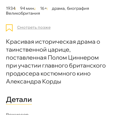
1934
94 мин.
16+
драма
,
биография
Великобритания
Смотреть позже
Красивая историческая драма о
таинственной царице,
поставленная Полом Циннером
при участии главного британского
продюсера костюмного кино
Александра Корды
Детали
Режиссер