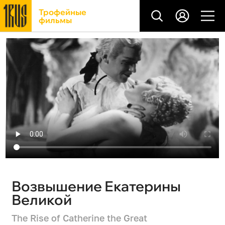
Трофейные
фильмы
Возвышение Екатерины
Великой
The Rise of Catherine the Great