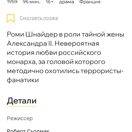
1959
96 мин.
16+
драма
Франция
Смотреть позже
Роми Шнайдер в роли тайной жены
Александра II. Невероятная
история любви российского
монарха, за головой которого
методично охотились террористы-
фанатики
Детали
Режиссер
Роберт Сьодмак