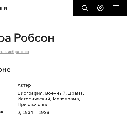
ИГИ
ра Робсон
ть в избранное
оне
Актер
Биография
,
Военный
,
Драма
,
Исторический
,
Мелодрама
,
Приключения
ов
2, 1934 — 1936