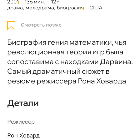
2001
136 мин.
12+
драма
,
мелодрама
,
биография
США
Смотреть позже
Биография гения математики, чья
революционная теория игр была
сопоставима с находками Дарвина.
Самый драматичный сюжет в
резюме режиссера Рона Ховарда
Детали
Режиссер
Рон Ховард