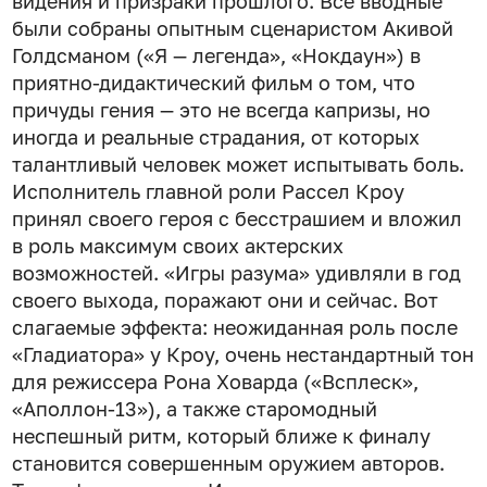
видения и призраки прошлого. Все вводные
были собраны опытным сценаристом Акивой
Голдсманом («Я — легенда», «Нокдаун») в
приятно-дидактический фильм о том, что
причуды гения — это не всегда капризы, но
иногда и реальные страдания, от которых
талантливый человек может испытывать боль.
Исполнитель главной роли Рассел Кроу
принял своего героя с бесстрашием и вложил
в роль максимум своих актерских
возможностей. «Игры разума» удивляли в год
своего выхода, поражают они и сейчас. Вот
слагаемые эффекта: неожиданная роль после
«Гладиатора» у Кроу, очень нестандартный тон
для режиссера Рона Ховарда («Всплеск»,
«Аполлон-13»), а также старомодный
неспешный ритм, который ближе к финалу
становится совершенным оружием авторов.