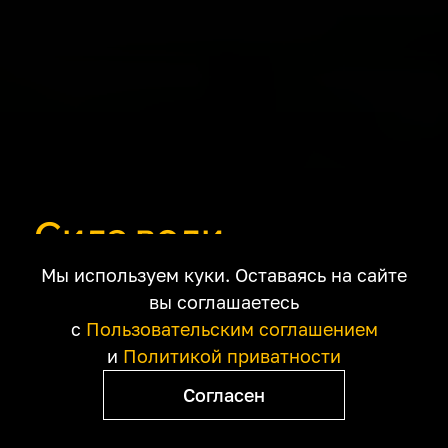
Сила воли
Фильмы о том, как
Мы используем куки. Оставаясь на сайте
преодолеть
вы соглашаетесь
с
Пользовательским соглашением
обстоятельства и
и
Политикой приватности
себя
Согласен