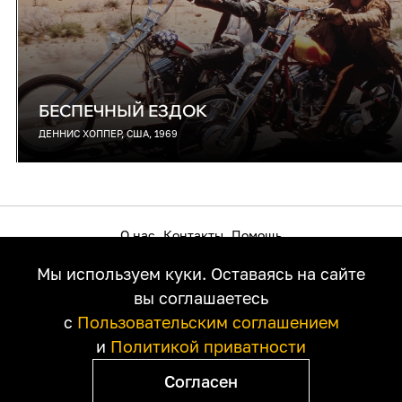
БЕСПЕЧНЫЙ ЕЗДОК
ДЕННИС ХОППЕР, США, 1969
О нас
Контакты
Помощь
Как смотреть на телевизоре
Пользовательское соглашение
Мы используем куки. Оставаясь на сайте
Политика приватности
Правообладателям
вы соглашаетесь
с
Пользовательским соглашением
и
Политикой приватности
Согласен
© 1RUS, 2026