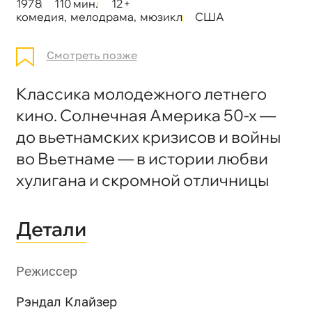
1978
110 мин.
12+
комедия
,
мелодрама
,
мюзикл
США
Смотреть позже
Классика молодежного летнего
кино. Солнечная Америка 50-х —
до вьетнамских кризисов и войны
во Вьетнаме — в истории любви
хулигана и скромной отличницы
Детали
Режиссер
Рэндал Клайзер