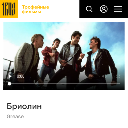
Трофейные
фильмы
Бриолин
Grease