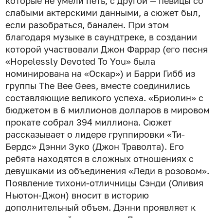
которые не умели петь, с другой — певицы со
слабыми актерскими данными, а сюжет был,
если разобраться, банален. При этом
благодаря музыке в саундтреке, в создании
которой участвовали Джон Фаррар (его песня
«Hopelessly Devoted To You» была
номинирована на «Оскар») и Барри Гибб из
группы The Bee Gees, вместе соединились
составляющие великого успеха. «Бриолин» с
бюджетом в 6 миллионов долларов в мировом
прокате собрал 394 миллиона. Сюжет
рассказывает о лидере группировки «Ти-
Бердс» Дэнни Зуко (Джон Траволта). Его
ребята находятся в сложных отношениях с
девушками из объединения «Леди в розовом».
Появление тихони-отличницы Сэнди (Оливия
Ньютон-Джон) вносит в историю
дополнительный объем. Дэнни проявляет к