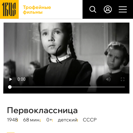
Трофейные
фильмы
Первоклассница
1948
68 мин.
0+
детский
СССР