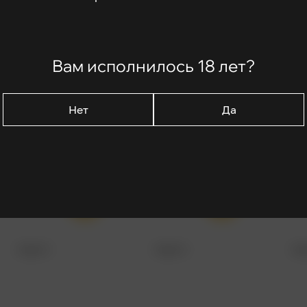
Вам исполнилось 18 лет?
Нет
Да
Серия 3
Серия 4
Сер