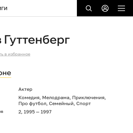
ИГИ
 Гуттенберг
ть в избранное
оне
Актер
Комедия
,
Мелодрама
,
Приключения
,
Про футбол
,
Семейный
,
Спорт
ов
2, 1995 — 1997