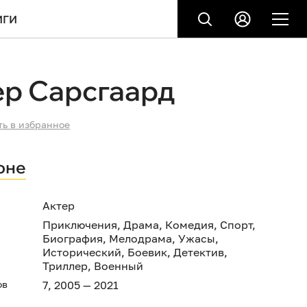
ИГИ
ер Сарсгаард
ть в избранное
оне
Актер
Приключения
,
Драма
,
Комедия
,
Спорт
,
Биография
,
Мелодрама
,
Ужасы
,
Исторический
,
Боевик
,
Детектив
,
Триллер
,
Военный
ов
7, 2005 — 2021