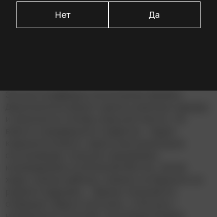
Брайан Джерати
Нет
Да
Описание
Энтони Суоффорд в исполнении Джейка
Джилленхола решил сделать военную карьеру
и записался в лагерь морской пехоты. Но
вместо ожидавшихся подвигов – будни
кувшиноголового: идиотские розыгрыши
сослуживцев, опасные тренировки,
командировка на Ближний Восток, лютая
жара, пьяные дебоши, измены оставшихся на
родине подружек… Однако начинается
операция «Буря в пустыне», и Энтони с
напарником получают настоящее боевое