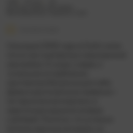
2005
122 мин.
18+
военный
,
драма
,
биография
Великобритания
,
Германия
,
США
Смотреть позже
Сенсация 2005 года: в США сняли
почти честный фильм о выигранной
ими войне. О скуке, о жаре, о
тотальном истреблении
противника без риска для себя.
Даже в оригинальном названии –
не героические морпехи, а
жаргонные кувшиноголовые
(Jarhead). Понятно, что успеха в
Штатах картина не имела, но