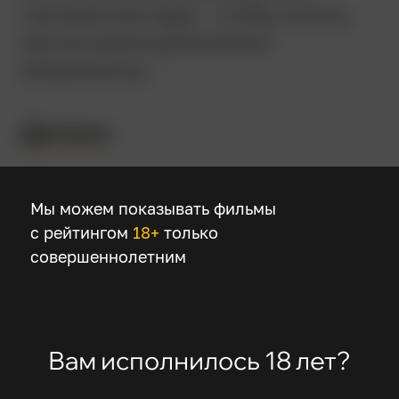
смотреть ее надо – чтобы понять,
как на самом деле воюют
американцы.
Детали
Режиссер
Мы можем показывать фильмы
Сэм Мендес
с рейтингом
18+
только
совершеннолетним
В ролях
Джейк Джилленхол
Питер Сарсгаард
Вам исполнилось 18 лет?
Джейми Фокс
Лукас Блэк