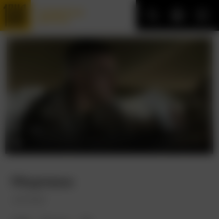
Трофейные
фильмы
Морпехи
Jarhead