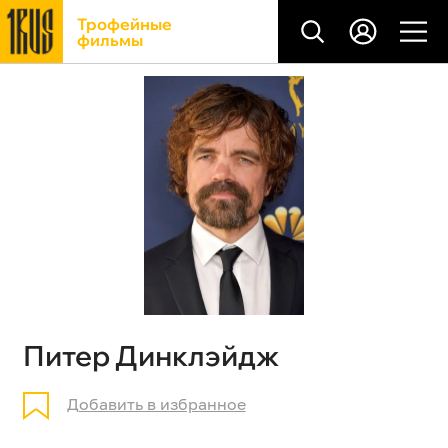
Трофейные
фильмы
Питер Динклэйдж
Добавить в избранное