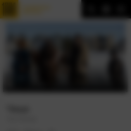
Трофейные
фильмы
Чаща
The Thicket