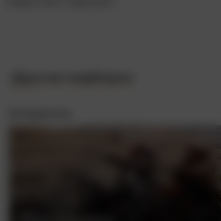
подросткам и карликам…
Другие подборки
Интересное