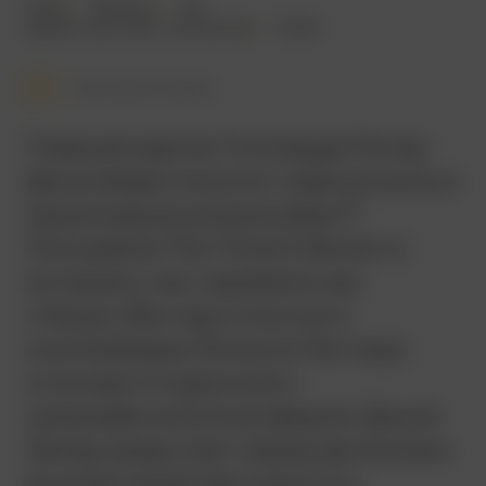
2024
105 мин.
18+
драма
,
вестерн
,
криминал
США
Смотреть позже
Главный карлик Голливуда Питер
Динклейдж получил главную роль в
экранизации романа Джо Р.
Лэнсдейла The Ticket («Билет»),
который у нас перевели как
«Чаща». Вестерн опытного
клипмейкера Эллиота Лестера
отличается мрачной и
напряжённой атмосферой. Дикий
Запад предстает перед зрителями
во всей своей жестокости и