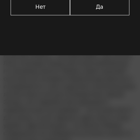
Мэйкон Блэр
Нет
Да
Описание
В центре сюжета – молодой Джек, чью сестру
Лолу похищает банда жестокой разбойницы
по прозвищу Билли-Убийца. Джек нанимает
охотника за головами Реджинальда Джонса и
отправляется с ним и другими сомнительными
личностями в погоню за бандитами. Дикий
Запад с его первобытной природой и
первобытными же нравами – не лучшее место
для жизни, но вот вершить здесь месть очень
удобно. Другой вопрос, что Билли-Убийца
совершенно не собирается уступать каким-то