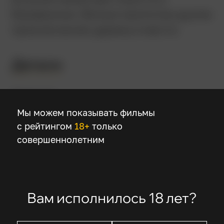
беззаконии. Фильм пропитан духом
приключений, драмы и мести.
Детали
Режиссер
Мы можем показывать фильмы
Эллиотт Лестер
с рейтингом
18+
только
совершеннолетним
В ролях
Питер Динклэйдж
Джульетт Льюис
Вам исполнилось 18 лет?
Эсме Крид-Майлс
Левон Хоук