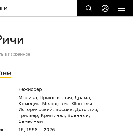
ИГИ
Ричи
ть в избранное
оне
Режиссер
Мюзикл
,
Приключения
,
Драма
,
Комедия
,
Мелодрама
,
Фэнтези
,
Исторический
,
Боевик
,
Детектив
,
Триллер
,
Криминал
,
Военный
,
Семейный
ов
16, 1998 — 2026