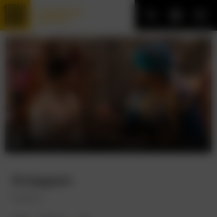
Трофейные
фильмы
Аладдин
Aladdin