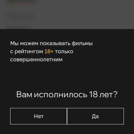
Режиссер
Гай Ричи
Мы можем показывать фильмы
В ролях
с рейтингом
18+
только
совершеннолетним
Мена Массуд
Наоми Скотт
Уилл Смит
Марван Кензари
Вам исполнилось 18 лет?
Навид Негабан
Нет
Да
Описание