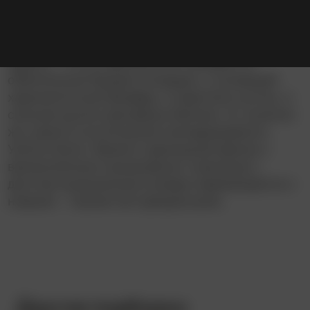
Хотите знать, как бы выглядели диснеевские
герои в реальной жизни? Тогда вы пришли по
адресу – в этом фильме они оживают! И
обаятельный бродяга Аладдин, и зловещий
харизматичный Джафар, и недотепа султан, и
сильная духом красавица Жасмин. И, конечно
же, джинн в исполнении неподражаемого
Уилла Смита. Яркий и зрелищный фильм с
великолепным саундтреком: знакомые с
детства музыкальные номера перемежаются с
новыми – такими же прекрасными.
Другие подборки