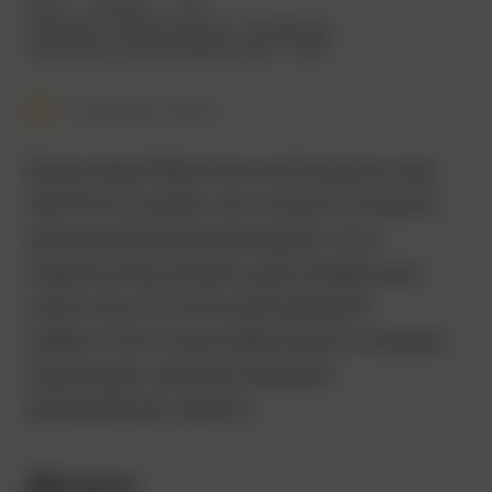
2019
128 мин.
18+
комедия
,
приключения
,
семейный
Австралия
,
Великобритания
,
США
Смотреть позже
Культовый британский режиссер
Гай Ричи умеет не только снимать
криминальные комедии, но и
переосмысливать диснеевскую
классику. Отличный ремейк
известного мультфильма о нищем
пареньке, заполучившем
волшебную лампу.
Детали