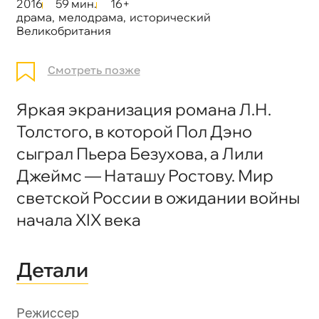
2016
59 мин.
16+
драма
,
мелодрама
,
исторический
Великобритания
Смотреть позже
Яркая экранизация романа Л.Н.
Толстого, в которой Пол Дэно
сыграл Пьера Безухова, а Лили
Джеймс — Наташу Ростову. Мир
светской России в ожидании войны
начала XIX века
Детали
Режиссер