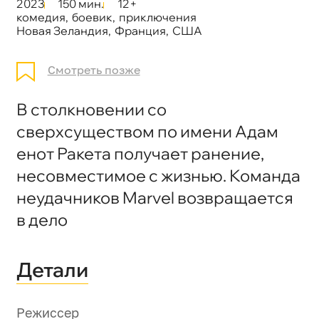
2023
150 мин.
12+
комедия
,
боевик
,
приключения
Новая Зеландия
,
Франция
,
США
Смотреть позже
В столкновении со
сверхсуществом по имени Адам
енот Ракета получает ранение,
несовместимое с жизнью. Команда
неудачников Marvel возвращается
в дело
Детали
Режиссер