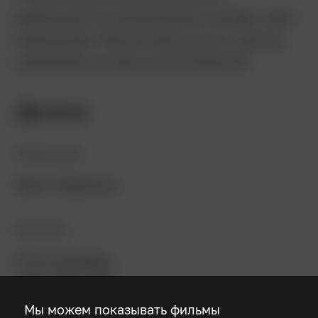
реальности произошли позже, чем
в фильме. Несмотря на это, лента
оказалась очень популярной.
Детали
Режиссер
Эрнст Маришка
В ролях
Роми Шнайдер
Карлхайнц Бём
Магда Шнайдер
Мы можем показывать фильмы