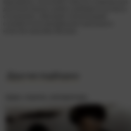
вернувшись, использует свой ум и обаяние для
дипломатических целей и добивается успеха в
отношениях с Венгрией. Кульминацией
становится её триумфальная коронация в
качестве королевы Венгрии.
Другие подборки
Цари, короли, императоры