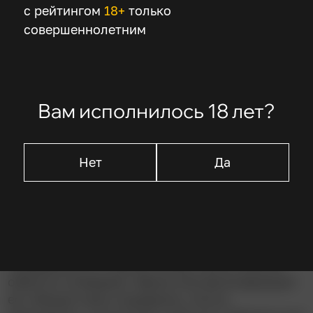
Густав Кнут
с рейтингом
18+
только
Вильма Дегишер
совершеннолетним
Описание
Вам исполнилось 18 лет?
Фильм повествует о первых годах жизни Сисси
в качестве императрицы Австрии. Основной
Нет
Да
конфликт возникает между юной Элизабет и её
свекровью эрцгерцогиней Софи, которая
считает невестку слишком легкомысленной и
вмешивается в воспитание её новорожденной
дочери Софи. Устав от интриг и недостатка
поддержки со стороны мужа, Сисси сбегает
обратно в Баварию. Франц Иосиф возвращает
её, обещая свою поддержку. Сисси,