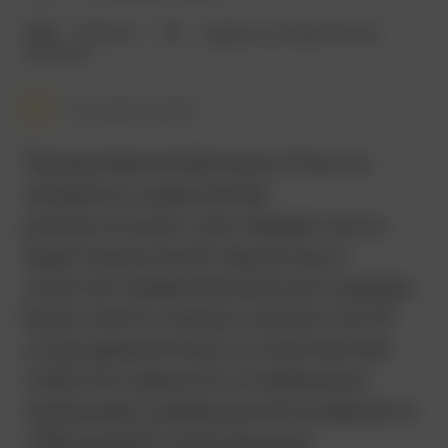
1956
101 мин.
18+
драма
,
исторический
Австрия
Смотреть позже
Продолжение фильма «Сисси»
оказалось куда менее
романтичным, чем первая часть.
Адаптация юной герцогини к
строгим правилам венского двора
была, мягко говоря, непростой. В
угоду драматизму исторические
события сдвинуты по времени:
например, разрешение конфликта
с Венгрией и коронация в