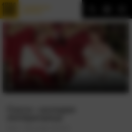
Трофейные
фильмы
Сисси – молодая
императрица
Sissi - Die junge Kaiserin