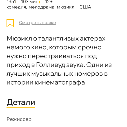
1951
103 мин.
12+
комедия
,
мелодрама
,
мюзикл
США
Смотреть позже
Мюзикл о талантливых актерах
немого кино, которым срочно
нужно перестраиваться под
приход в Голливуд звука. Одни из
лучших музыкальных номеров в
истории кинематографа
Детали
Режиссер