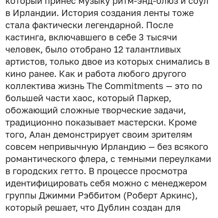
который принес музыку ритм-энд-блюз и соул
в Ирландии. История создания ленты тоже
стала фактически легендарной. После
кастинга, включавшего в себе 3 тысячи
человек, было отобрано 12 талантливых
артистов, только двое из которых снимались в
кино ранее. Как и работа любого другого
коллектива жизнь The Commitments — это по
большей части хаос, который Паркер,
обожающий сложные творческие задачи,
традиционно показывает мастерски. Кроме
того, Алан демонстрирует своим зрителям
совсем непривычную Ирландию — без всякого
романтического флера, с темными переулками
в городских гетто. В процессе просмотра
идентифицировать себя можно с менеджером
группы Джимми Рэббитом (Роберт Аркинс),
который решает, что Дублин создан для