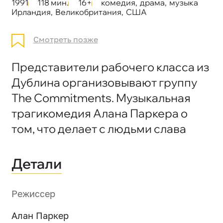
1991
118 мин.
16+
комедия
,
драма
,
музыка
Ирландия
,
Великобритания
,
США
Смотреть позже
Представители рабочего класса из
Дублина организовывают группу
The Commitments. Музыкальная
трагикомедия Алана Паркера о
том, что делает с людьми слава
Детали
Режиссер
Алан Паркер