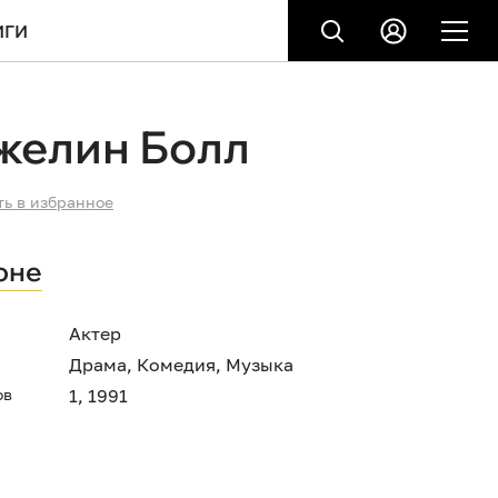
ИГИ
желин Болл
ть в избранное
оне
Актер
Драма
,
Комедия
,
Музыка
ов
1, 1991