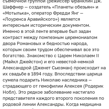
съемочной группой (режиссер Франклин Дж.
Шаффнер — создатель «Планеты обезьян» и
«Мотылька», оператор Фредди Янг —
«Лоуренса Аравийского») является
интересным историческим документом.
Именно в этой ленте впервые был задан
контраст между помпезным церемониалом
двора Романовых и бедностью народа,
которым своим трудом обеспечивал все это
богатство. Знакомство с Царем Николаем II
(Майкл Джейстон) и его невестой-немкой
Александрой (Дженет Сьюзман) происходит на
их свадьбе в 1894 году. Впоследствии царица
сумела подарить Николаю наследника —
страдающего от гемофилии Алексея (Родерик
Нобл). Это редкое заболевание настигало
представителя каждого второго поколения по
родовой линии Александры. Когда медицина