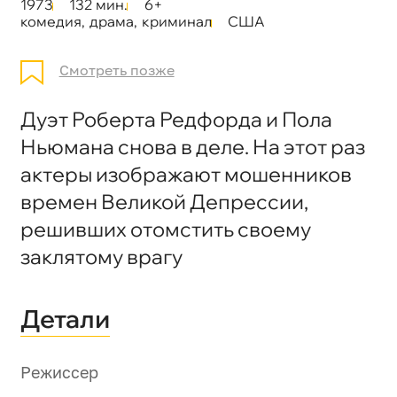
1973
132 мин.
6+
комедия
,
драма
,
криминал
США
Смотреть позже
Дуэт Роберта Редфорда и Пола
Ньюмана снова в деле. На этот раз
актеры изображают мошенников
времен Великой Депрессии,
решивших отомстить своему
заклятому врагу
Детали
Режиссер