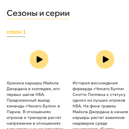
Сезоны и серии
сезон 1
Хроника карьеры Майкла
История восхождения
Джордана в колледже, его
форварда «Чикаго Буллз»
первых шагов НБА.
Скотти Пиппена к статусу
Предсезонный выезд
одного из лучших игроков
команды «Чикаго Буллз» в
НБА. На фоне травмы
Париж. В отношениях
Майкла Джордана в начале
игроков и тренеров растет
карьеры растет взаимное
напряжение в отношениях
недоверие среди
с генеральным менеджером
менеджеров «Буллз».