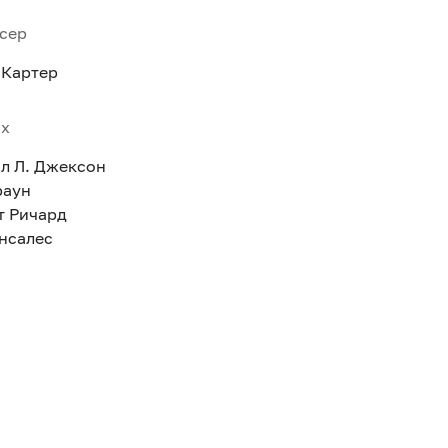
сер
 Картер
ях
л Л. Джексон
раун
т Ричард
онсалес