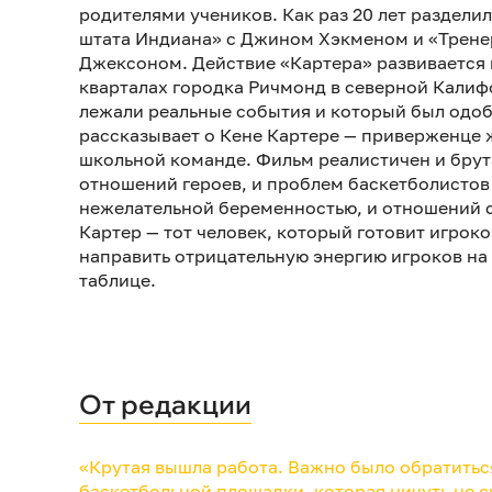
родителями учеников. Как раз 20 лет раздел
штата Индиана» с Джином Хэкменом и «Трене
Джексоном. Действие «Картера» развивается н
кварталах городка Ричмонд в северной Калиф
лежали реальные события и который был одоб
рассказывает о Кене Картере — приверженце
школьной команде. Фильм реалистичен и брут
отношений героев, и проблем баскетболистов 
нежелательной беременностью, и отношений 
Картер — тот человек, который готовит игроко
направить отрицательную энергию игроков на
таблице.
От редакции
«Крутая вышла работа. Важно было обратитьс
баскетбольной площадки, которая ничуть не ску