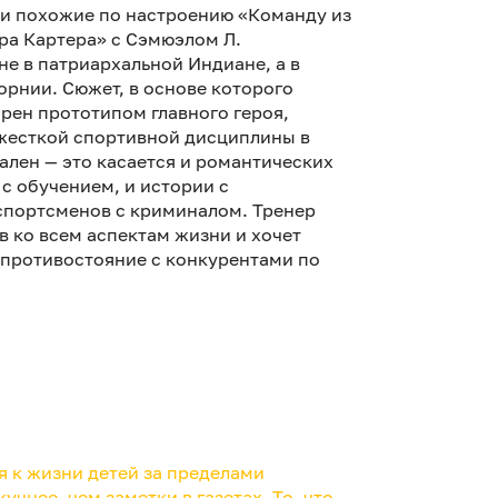
или похожие по настроению «Команду из
ра Картера» с Сэмюэлом Л.
е в патриархальной Индиане, а в
орнии. Сюжет, в основе которого
рен прототипом главного героя,
 жесткой спортивной дисциплины в
ален — это касается и романтических
с обучением, и истории с
спортсменов с криминалом. Тренер
в ко всем аспектам жизни и хочет
 противостояние с конкурентами по
я к жизни детей за пределами
чнее, чем заметки в газетах. То, что