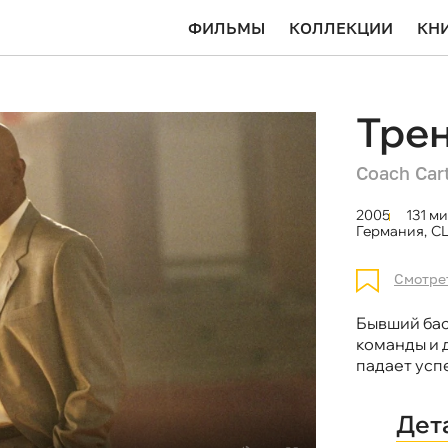
ФИЛЬМЫ
КОЛЛЕКЦИИ
КН
Тре
Coach Car
2005
131 ми
Германия
,
С
Смотре
Бывший бас
команды и 
падает усп
Дет