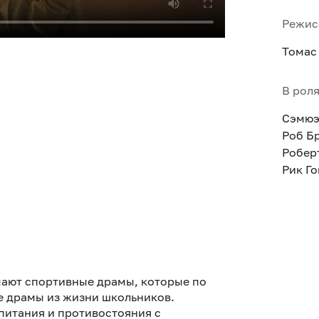
Режис
Томас
В рол
Сэмюэ
Роб Б
Робер
Рик Г
имают спортивные драмы, которые по
 драмы из жизни школьников.
питания и противостояния с