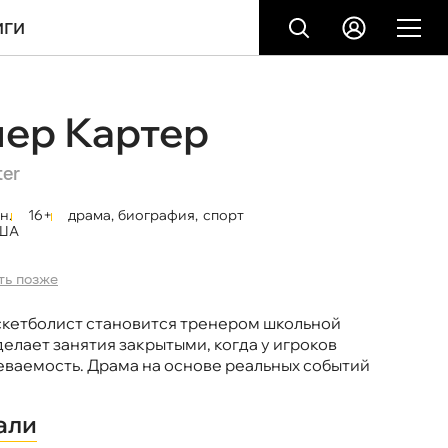
ИГИ
нер Картер
ter
н.
16+
драма
,
биография
,
спорт
ША
ть позже
кетболист становится тренером школьной
делает занятия закрытыми, когда у игроков
еваемость. Драма на основе реальных событий
али